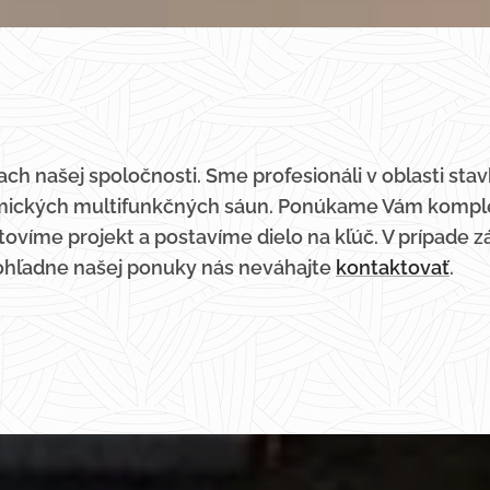
ch našej spoločnosti. Sme profesionáli v oblasti stav
mických multifunkčných sáun. Ponúkame Vám komple
víme projekt a postavíme dielo na kľúč. V prípade zá
ohľadne našej ponuky nás neváhajte
kontaktovať
.