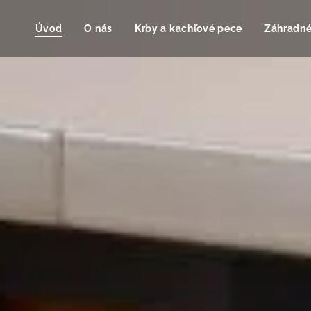
Úvod
O nás
Krby a kachľové pece
Záhradn