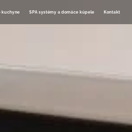
é kuchyne
SPA systémy a domáce kúpele
Kontakt